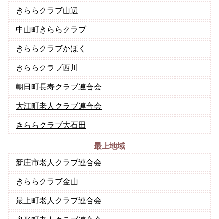
きららクラブ山辺
中山町きららクラブ
きららクラブかほく
きららクラブ西川
朝日町長寿クラブ連合会
大江町老人クラブ連合会
きららクラブ大石田
最上地域
新庄市老人クラブ連合会
きららクラブ金山
最上町老人クラブ連合会