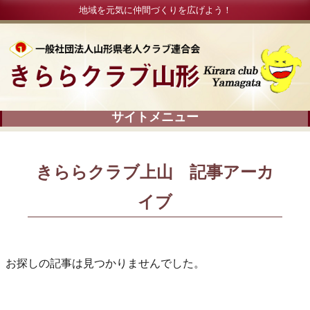
地域を元気に仲間づくりを広げよう！
きららクラブ上山 記事アーカ
イブ
お探しの記事は見つかりませんでした。