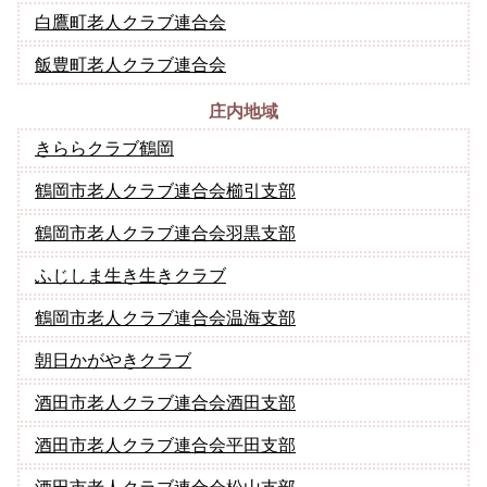
白鷹町老人クラブ連合会
飯豊町老人クラブ連合会
庄内地域
きららクラブ鶴岡
鶴岡市老人クラブ連合会櫛引支部
鶴岡市老人クラブ連合会羽黒支部
ふじしま生き生きクラブ
鶴岡市老人クラブ連合会温海支部
朝日かがやきクラブ
酒田市老人クラブ連合会酒田支部
酒田市老人クラブ連合会平田支部