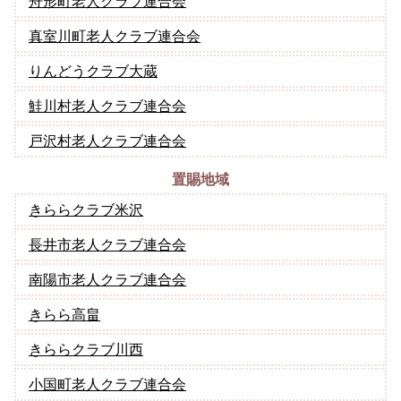
舟形町老人クラブ連合会
真室川町老人クラブ連合会
りんどうクラブ大蔵
鮭川村老人クラブ連合会
戸沢村老人クラブ連合会
置賜地域
きららクラブ米沢
長井市老人クラブ連合会
南陽市老人クラブ連合会
きらら高畠
きららクラブ川西
小国町老人クラブ連合会