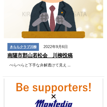
2022年9月6日
きららクラブ川柳
南陽市郡山若松会 川柳投稿
ぺらぺらと下手な弁解透けて見え
...