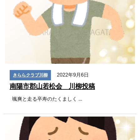
2022年9月6日
きららクラブ川柳
南陽市郡山若松会 川柳投稿
颯爽と走る卒寿のたくましく
...