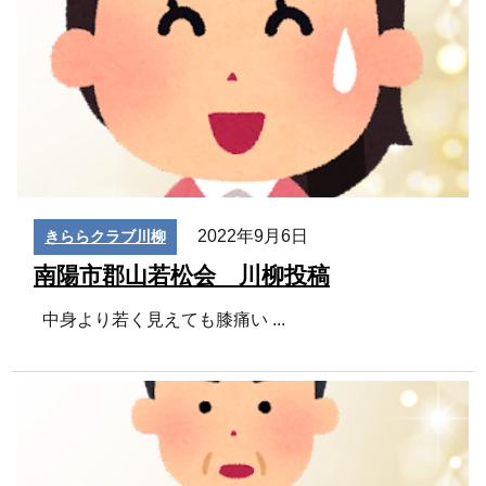
2022年9月6日
きららクラブ川柳
南陽市郡山若松会 川柳投稿
中身より若く見えても膝痛い
...