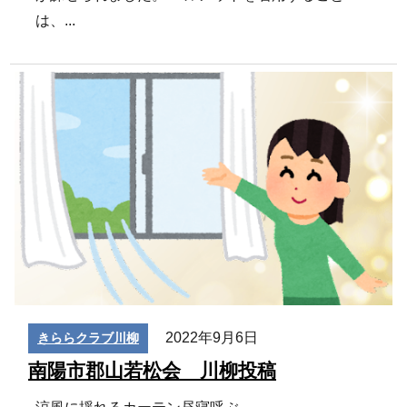
は、...
2022年9月6日
きららクラブ川柳
南陽市郡山若松会 川柳投稿
涼風に揺れるカーテン昼寝呼ぶ
...