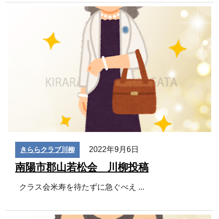
2022年9月6日
きららクラブ川柳
南陽市郡山若松会 川柳投稿
クラス会米寿を待たずに急ぐべえ
...